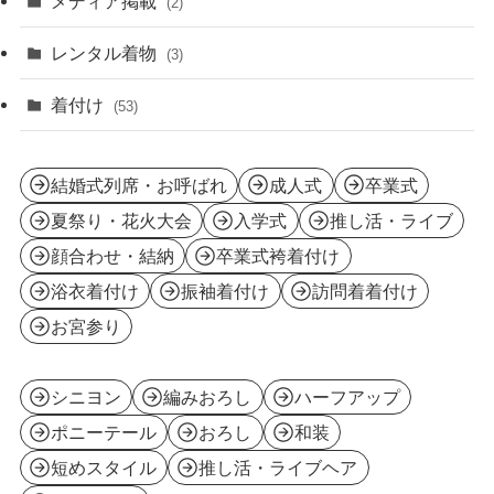
メディア掲載
(2)
(23)
レンタル着物
(3)
着付け
(53)
結婚式列席・お呼ばれ
成人式
卒業式
夏祭り・花火大会
入学式
推し活・ライブ
顔合わせ・結納
卒業式袴着付け
浴衣着付け
振袖着付け
訪問着着付け
お宮参り
シニヨン
編みおろし
ハーフアップ
ポニーテール
おろし
和装
短めスタイル
推し活・ライブヘア