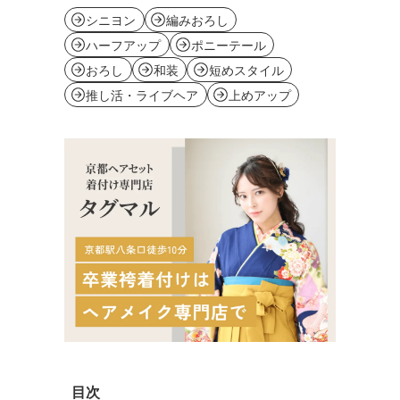
シニヨン
編みおろし
ハーフアップ
ポニーテール
おろし
和装
短めスタイル
推し活・ライブヘア
上めアップ
目次