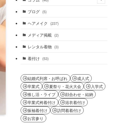
(11)
ブログ
(5)
(8)
ヘアメイク
(237)
(3)
メディア掲載
(2)
(23)
レンタル着物
(3)
着付け
(53)
結婚式列席・お呼ばれ
成人式
卒業式
夏祭り・花火大会
入学式
推し活・ライブ
顔合わせ・結納
卒業式袴着付け
浴衣着付け
振袖着付け
訪問着着付け
お宮参り