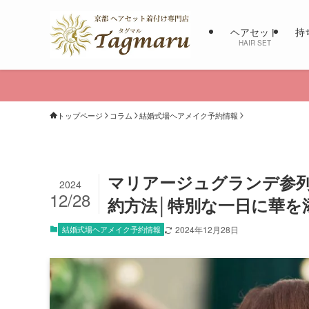
ヘアセット
持
HAIR SET
トップページ
コラム
結婚式場ヘアメイク予約情報
マリアージュグランデ参
2024
12/28
約方法│特別な一日に華を
結婚式場ヘアメイク予約情報
2024年12月28日